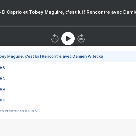
 DiCaprio et Tobey Maguire, c'est lui ! Rencontre avec Dam
bey Maguire, c'est lui ! Rencontre avec Damien Witecka
e 6
e 5
e 4
e 3
s créatrices de la VF !
e 2
e 1