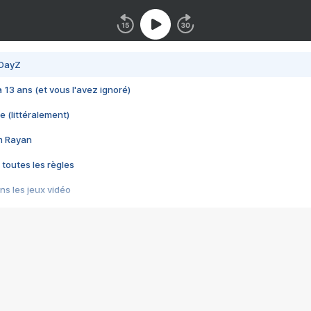
 DayZ
 a 13 ans (et vous l'avez ignoré)
e (littéralement)
im Rayan
 toutes les règles
s les jeux vidéo
us choquant de Rockstar ? - Le scandale BULLY
e plus moche de Steam
du RÊVE tourne au CAUCHEMAR
pendant 8 heures